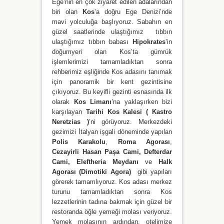
Ege’nin en çok ziyaret edilen adalarından
biri olan
Kos
’a doğru Ege Denizi’nde
mavi yolculuğa başlıyoruz. Sabahın en
güzel saatlerinde ulaştığımız tıbbın
ulaştığımız tıbbın babası
Hipokrates
’in
doğumyeri olan Kos’ta gümrük
işlemlerimizi tamamladıktan sonra
rehberimiz eşliğinde Kos adasını tanımak
için panoramik bir kent gezintisine
çıkıyoruz. Bu keyifli gezinti esnasında ilk
olarak
Kos Limanı
’na yaklaşırken bizi
karşılayan
Tarihi
Kos Kalesi ( Kastro
Neretzias )
’ni görüyoruz. Merkezdeki
gezimizi İtalyan işgali döneminde yapılan
Polis Karakolu
,
Roma Agorası
,
Cezayirli Hasan Paşa Cami, Defterdar
Cami, Eleftheria Meydanı
ve
Halk
Agorası
(Dimotiki Agora)
gibi yapıları
görerek tamamlıyoruz. Kos adası merkez
turunu tamamladıktan sonra Kos
lezzetlerinin tadına bakmak için güzel bir
restoranda öğle yemeği molası veriyoruz.
Yemek molasının ardından, otelimize