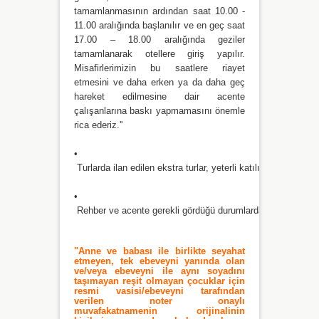
tamamlanmasının ardından saat 10.00 -
11.00 aralığında başlanılır ve en geç saat
17.00 – 18.00 aralığında geziler
tamamlanarak otellere giriş yapılır.
Misafirlerimizin bu saatlere riayet
etmesini ve daha erken ya da daha geç
hareket edilmesine dair acente
çalışanlarına baskı yapmamasını önemle
rica ederiz.''
•
 Turlarda ilan edilen ekstra turlar, yeterli katılım olmadığı 
•
 Rehber ve acente gerekli gördüğü durumlarda programda değ
"Anne ve babası ile birlikte seyahat
etmeyen, tek ebeveyni yanında olan
ve/veya ebeveyni ile aynı soyadını
taşımayan reşit olmayan çocuklar için
resmi vasisi/ebeveyni tarafından
verilen noter onaylı
muvafakatnamenin orijinalinin