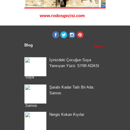
i.com
www.rodosgezisi.com
www.s
Blog
Tümü
İçinizdeki Çocuğun Suya
Yansıyan Yüzü: SYMI ADASI
Şarabı Kadar Tatlı Bir Ada:
Samos
Nergis Kokan Kıyılar