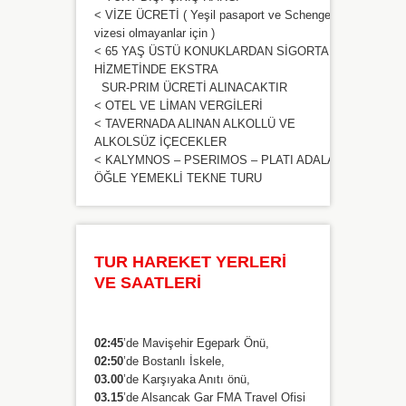
< VİZE ÜCRETİ ( Yeşil pasaport ve Schengen
vizesi olmayanlar için )
< 65 YAŞ ÜSTÜ KONUKLARDAN SİGORTA
HİZMETİNDE EKSTRA
SUR-PRIM ÜCRETİ ALINACAKTIR
< OTEL VE LİMAN VERGİLERİ
< TAVERNADA ALINAN ALKOLLÜ VE
ALKOLSÜZ İÇECEKLER
< KALYMNOS – PSERIMOS – PLATI ADALARI
ÖĞLE YEMEKLİ TEKNE TURU
TUR HAREKET YERLERİ
VE SAATLERİ
02:45
’de Mavişehir Egepark Önü,
02:50
’de Bostanlı İskele,
03.00
’de Karşıyaka Anıtı önü,
03.15
’de Alsancak Gar FMA Travel Ofisi