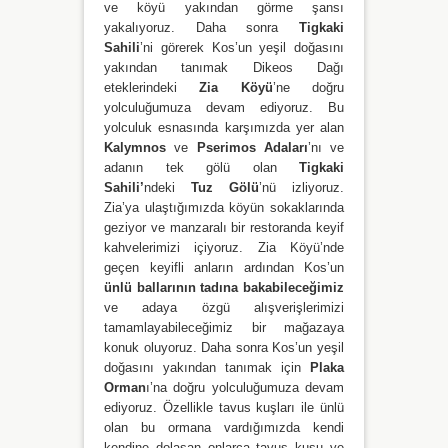
ve köyü yakından görme şansı
yakalıyoruz. Daha sonra
Tigkaki
Sahili
’ni görerek Kos’un yeşil doğasını
yakından tanımak Dikeos Dağı
eteklerindeki
Zia Köyü
’ne doğru
yolculuğumuza devam ediyoruz. Bu
yolculuk esnasında karşımızda yer alan
Kalymnos
ve
Pserimos Adaları
’nı ve
adanın tek gölü olan
Tigkaki
Sahili’
ndeki
Tuz Gölü
’nü izliyoruz.
Zia’ya ulaştığımızda köyün sokaklarında
geziyor ve manzaralı bir restoranda keyif
kahvelerimizi içiyoruz. Zia Köyü’nde
geçen keyifli anların ardından Kos’un
ünlü ballarının tadına bakabileceğimiz
ve adaya özgü alışverişlerimizi
tamamlayabileceğimiz bir mağazaya
konuk oluyoruz. Daha sonra Kos’un yeşil
doğasını yakından tanımak için
Plaka
Orman
ı’na doğru yolculuğumuza devam
ediyoruz. Özellikle tavus kuşları ile ünlü
olan bu ormana vardığımızda kendi
kendine dolaşan onlarca tavus kuşu ve