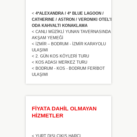
<
4*ALEXANDRA / 4* BLUE LAGOON /
CATHERINE / ASTRON / VERONIKI OTEL’DE
ODA KAHVALTI KONAKLAMA
< CANLI MÜZİKLİ YUNAN TAVERNASINDA
AKŞAM YEMEĞİ
< İZMİR – BODRUM - İZMİR KARAYOLU
ULAŞIMI
< 2. GÜN KOS KÖYLERİ TURU
< KOS ADASI MERKEZ TURU
< BODRUM - KOS - BODRUM FERİBOT
ULAŞIMI
FİYATA DAHİL OLMAYAN
HİZMETLER
< YURT DIŞI ÇIKIŞ HARCI