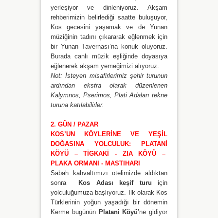
yerleşiyor ve dinleniyoruz. Akşam
rehberimizin belirlediği saatte buluşuyor,
Kos gecesini yaşamak ve de Yunan
müziğinin tadını çıkararak eğlenmek için
bir Yunan Tavernası’na konuk oluyoruz.
Burada canlı müzik eşliğinde doyasıya
eğlenerek akşam yemeğimizi alıyoruz.
Not: İsteyen misafirlerimiz şehir turunun
ardından ekstra olarak düzenlenen
Kalymnos, Pserimos, Plati Adaları tekne
turuna katılabilirler.
2. GÜN / PAZAR
KOS’UN KÖYLERİNE VE YEŞİL
DOĞASINA YOLCULUK: PLATANİ
KÖYÜ – TİGKAKİ - ZIA KÖYÜ –
PLAKA ORMANI - MASTIHARI
Sabah kahvaltımızı otelimizde aldıktan
sonra
Kos Adası keşif turu
için
yolculuğumuza başlıyoruz. İlk olarak Kos
Türklerinin yoğun yaşadığı bir dönemin
Kerme bugünün
Platani Köyü
’ne gidiyor