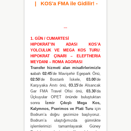
| KOS'a FMA ile Gidilir! -
...
1. GÜN / CUMARTESİ
HIPOKRAT’IN ADASI KOS’A
YOLCULUK VE MEGA KOS TURU
:
HIPOKRAT ÇINARI – ELEFTHERIA
MEYDANI – ROMA AGORASI
Transfer hizmeti alan misafirlerimizle
s
abah
02:45
’de Mavişehir Egepark Önü,
02:50
’de Bostanlı İskele,
03.00
’de
Karşıyaka Anıtı önü,
03.15
’de Alsancak
Gar FMA Travel Ofisi önü,
03.30
’da
Üçkuyular OPET önünde buluştuktan
sonra
İzmir Çıkışlı Mega Kos,
Kalymnos, Pserimos ve Plati Turu
için
Bodrum’a doğru gezimize başlıyoruz.
Bodrum’a ulaştığımızda gümrükte
işlemlerimizi tamamlayarak Güney