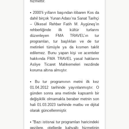
hizmettir.
•
2000’li yılların başından itibaren Kos da
dahil birçok Yunan Adası’na Sanat Tarihçi
– Ülkesel Rehber Fatih M. Aygüneş’in
rehberliğinde ilk kültür turlarını
düzenleyen FMA TRAVEL’ın tur
programları, tur başlıkları ve de tur
metinleri tümüyle ya da kısmen taklit
edilemez. Bunu yapan kişi ve acenteler
hakkında FMA TRAVEL yasal haklarını
Asliye Ticaret Mahkemeleri nezdinde
koruma altına almıştır.
•
Bu tur programının metni ilk kez
01.04.2012 tarihinde yayınlanmıştır. O
günden sonra ana metinde kapsamlı bir
değişiklik olmamakla beraber metnin son
hali 01.03.2023 tarihinde matbu ve dijital
olarak güncellenmiştir.
•
''Bazı istisnai tur programları haricindeki
gezilere, otellerde kahvaltı hizmetinin